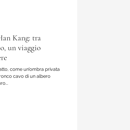
 Han Kang: tra
io, un viaggio
ere
efatto, come un’ombra privata
tronco cavo di un albero
o...