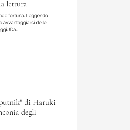
la lettura
ande fortuna. Leggendo
e avvantaggiarci delle
gi. (Da...
Sputnik" di Haruki
conia degli