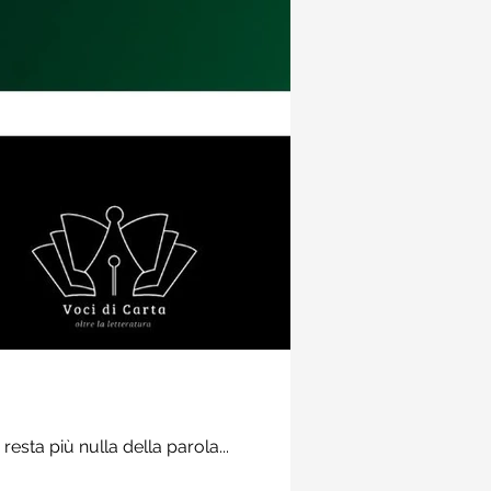
Recensioni
Prospettive demoni
secolo" di Wright
resta più nulla della parola...
Potrebbe sembrare azzarda