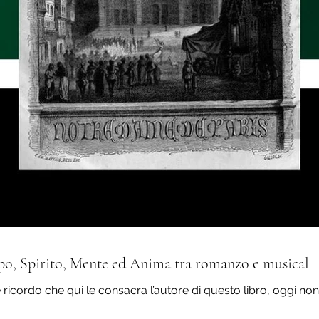
po, Spirito, Mente ed Anima tra romanzo e musical
le ricordo che qui le consacra l’autore di questo libro, oggi non 