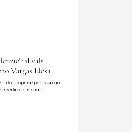
lenzio": il vals
ario Vargas Llosa
e – di comprare per caso un
lla copertina, dal nome
.