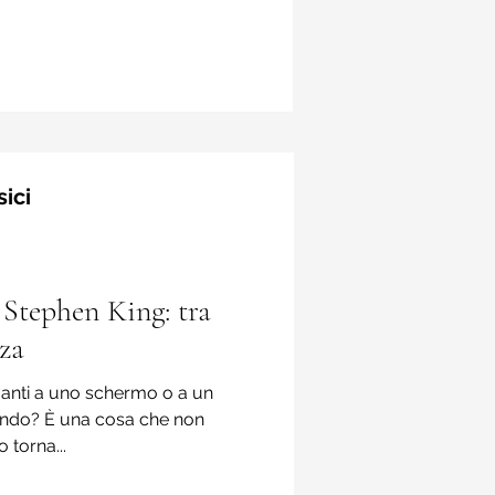
noti ...
sici
 Stephen King: tra
zza
vanti a uno schermo o a un
ondo? È una cosa che non
 torna...