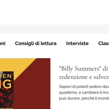
oni
Consigli di lettura
Interviste
Clas
"Billy Summers" di
redenzione e salve
Sapevi di poterti sedere da
quaderno, e cambiare il m
può durare, perché il mondo