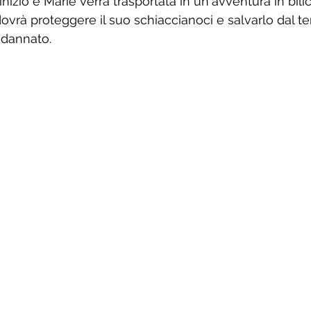
 inizio e Marie verrà trasportata in un'avventura in bili
dovrà proteggere il suo schiaccianoci e salvarlo dal ter
ndannato.