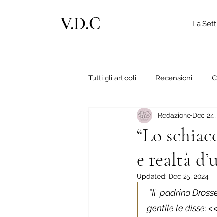
V.D.C
La Sett
Tutti gli articoli
Recensioni
C
Redazione
Dec 24,
“Lo schiacc
e realtà d
Updated:
Dec 25, 2024
 “Il  padrino Dross
gentile le disse: <