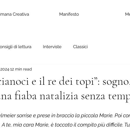
imana Creativa
Manifesto
M
onsigli di lettura
Interviste
Classici
 2024
12 min read
ianoci e il re dei topi”: sogn
’una fiaba natalizia senza tem
elmeier sorrise e prese in braccio la piccola Marie. Poi co
< A te, mia cara Marie, è toccato il compito più difficile. T