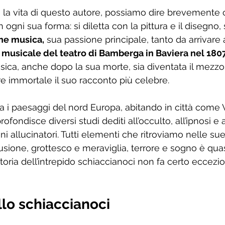
 la vita di questo autore, possiamo dire brevemente 
in ogni sua forma: si diletta con la pittura e il disegno, 
e musica,
 sua passione principale, tanto da arrivare
 musicale del teatro di Bamberga in Baviera nel 180
ica, anche dopo la sua morte, sia diventata il mezzo
re immortale il suo racconto più celebre.
ra i paesaggi del nord Europa, abitando in città come 
fondisce diversi studi dediti all’occulto, all’ipnosi e a
i allucinatori. Tutti elementi che ritroviamo nelle sue
llusione, grottesco e meraviglia, terrore e sogno è quas
toria dell’intrepido schiaccianoci non fa certo eccezi
lo schiaccianoci