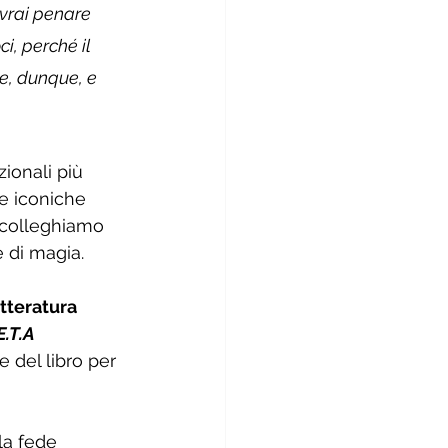
ovrai penare 
i, perché il 
te, dunque, e 
ionali più 
e iconiche 
ricolleghiamo 
e di magia.
tteratura 
E.T.A 
e del libro per 
la fede 