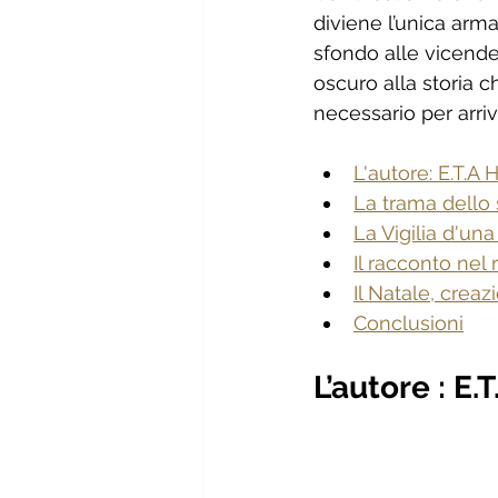
diviene l’unica arm
sfondo alle vicende
oscuro alla storia c
necessario per arriv
L'autore: E.T.A
La trama dello 
La Vigilia d'una
Il racconto nel 
Il Natale, creaz
Conclusioni
L’autore : E