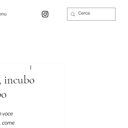
enù
o, incubo
po
n voce 
u, come 