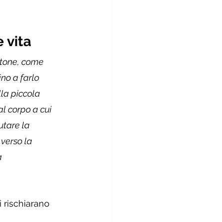
 vita 
ttone, come 
no a farlo 
lla piccola 
l corpo a cui 
utare la 
verso la 
a 
 rischiarano 