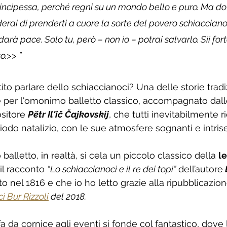
principessa, perché regni su un mondo bello e puro. Ma d
derai di prenderti a cuore la sorte del povero schiaccianoc
 darà pace. Solo tu, però – non io – potrai salvarlo. Sii for
o.>> ” 
to parlare dello schiaccianoci? Una delle storie tradiz
 per l'omonimo balletto classico, accompagnato dall
itore 
Pëtr Il'ič Čajkovskij
, che tutti inevitabilmente 
eriodo natalizio, con le sue atmosfere sognanti e intris
balletto, in realtà, si cela un piccolo classico della 
le
il racconto 
“Lo schiaccianoci e il re dei topi”
 dell’autore
to nel 1816 e che io ho letto grazie alla ripubblicazion
ci Bur Rizzoli
 del 2018. 
fa da cornice agli eventi si fonde col fantastico, dove 