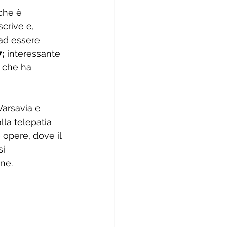
che è 
scrive e, 
 ad essere 
7;
 interessante 
 che ha 
Varsavia e 
lla telepatia 
 opere, dove il 
i 
one.