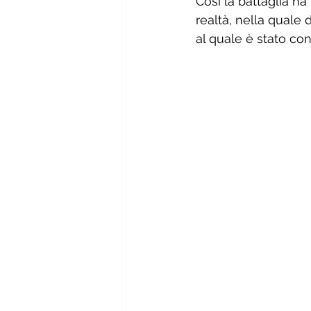
Così la battaglia ha
realtà, nella quale 
al quale è stato co