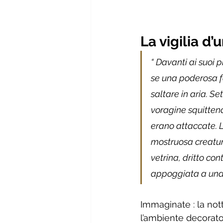
La vigilia d’
“ Davanti ai suoi
se una poderosa fo
saltare in aria. Se
voragine squittend
erano attaccate. L’
mostruosa creatura
vetrina, dritto con
appoggiata a una 
Immaginate : la not
l’ambiente decorato a