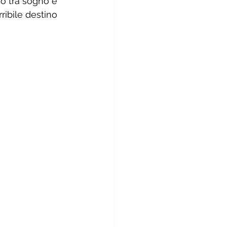
co tra sogno e 
ribile destino 