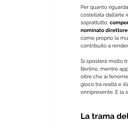
Per quanto riguarda
costellata dall’arte 
soprattutto, 
compon
nominato direttore
come proprio la mus
contribuito a rende
Si sposterà molto t
Berlino, mentre appro
oltre che ai fenomen
gioco tra realtà e i
onnipresente. E la s
La trama del