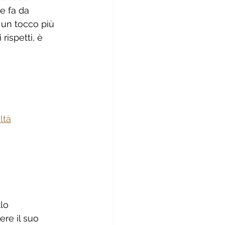
e fa da 
 un tocco più 
ispetti, è 
 
ltà
lo 
re il suo 