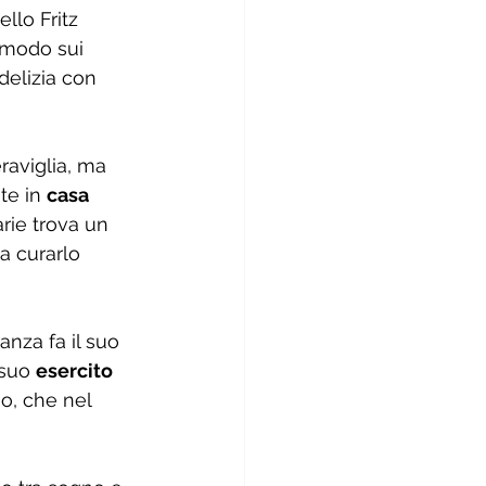
tello Fritz 
 modo sui 
delizia con 
raviglia, ma 
te in 
casa 
rie trova un 
a curarlo 
nza fa il suo 
 suo 
esercito 
o, che nel 