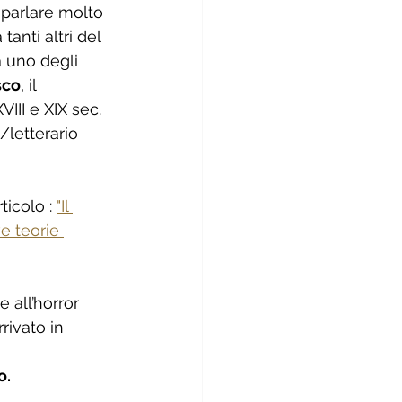
 parlare molto 
anti altri del 
 uno degli 
sco
, il 
III e XIX sec. 
/letterario 
ticolo : 
"Il 
e teorie 
e all’horror 
rivato in 
o.