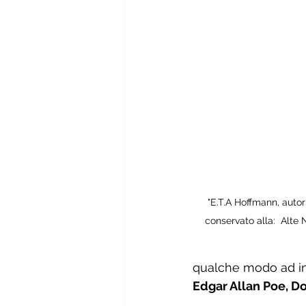
"E.T.A Hoffmann, autorr
conservato alla:  Alte 
qualche modo ad inf
Edgar Allan Poe
, 
Do