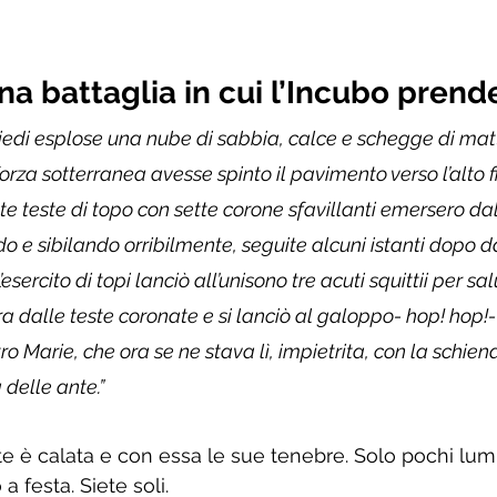
una battaglia in cui l’Incubo prende
 piedi esplose una nube di sabbia, calce e schegge di ma
rza sotterranea avesse spinto il pavimento verso l’alto fi
tte teste di topo con sette corone sfavillanti emersero da
o e sibilando orribilmente, seguite alcuni istanti dopo da
esercito di topi lanciò all’unisono tre acuti squittii per sal
 dalle teste coronate e si lanciò al galoppo- hop! hop!- 
tro Marie, che ora se ne stava lì, impietrita, con la schien
delle ante.” 
te è calata e con essa le sue tenebre. Solo pochi lumi
 festa. Siete soli. 