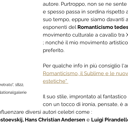
autore. Purtroppo, non se ne sente
e spesso passa in sordina rispetto a t
suo tempo, eppure siamo davanti a
esponenti del 
Romanticismo tede
movimento culturale a cavallo tra XV
; nonché il mio movimento artistico
preferito. 
Per qualche info in più consiglio l'ar
Romanticismo, il Sublime e le nuov
estetiche" 
etrato", 1822, 
Nationalgalerie
Il suo stile, improntato al fantastico 
con un tocco di ironia, pensate, è ar
luenzare diversi autori celebri come : 
stoevskij
, 
Hans Christia
n Andersen
 e 
Luigi Pirandell