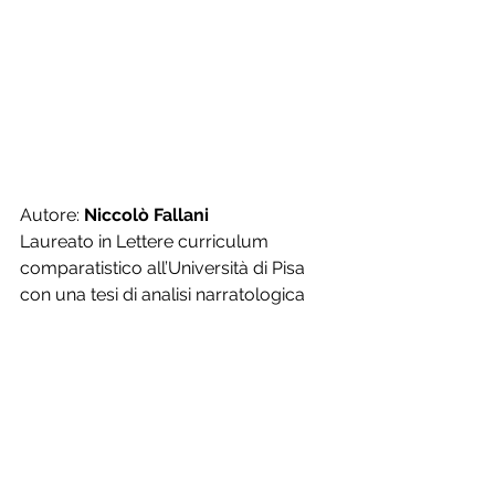
Autore: 
Niccolò Fallani
Laureato in Lettere curriculum 
comparatistico all’Università di Pisa 
con una tesi di analisi narratologica 
sul romanzo ‘Ragazzi di vita’. 
Attualmente frequenta la Laurea 
magistrale in Italianistica curriculum 
critico-letterario. E' autore del 
romanzo “Se consideri le età” 
premiato nella XXXVIII edizione del 
Premio Firenze
 e grazie all’opera 