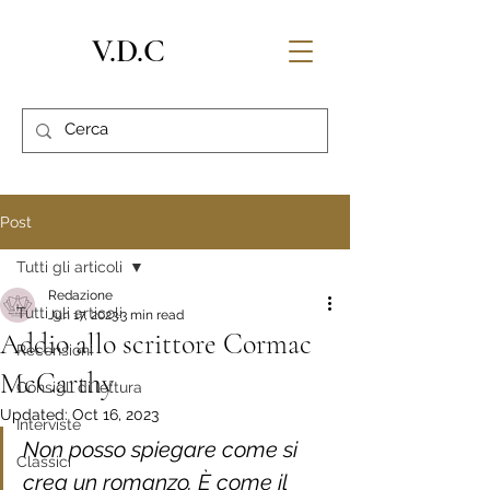
V.D.C
Post
Tutti gli articoli
Redazione
Tutti gli articoli
Jun 17, 2023
3 min read
Addio allo scrittore Cormac
Recensioni
McCarthy
Consigli di lettura
Updated:
Oct 16, 2023
Interviste
Non posso spiegare come si 
Classici
crea un romanzo. È come il 