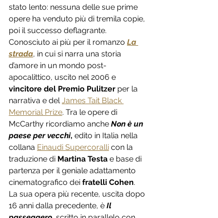
stato lento: nessuna delle sue prime 
opere ha venduto più di tremila copie, 
poi il successo deflagrante. 
Conosciuto ai più per il romanzo 
La 
strada
, in cui si narra una storia 
d’amore in un mondo post-
apocalittico, uscito nel 2006 e 
vincitore del Premio Pulitzer
 per la 
narrativa e del 
James Tait Black 
Memorial Prize
. 
Tra le opere di 
McCarthy ricordiamo anche
Non è un 
paese per vecchi
,
 edito in 
Italia
 nella 
collana 
Einaudi Supercoralli
 con la 
traduzione di 
Martina Testa
 e base di 
partenza per il geniale adattamento 
cinematografico dei 
fratelli Cohen
. 
La sua opera più recente, uscita dopo 
16 anni dalla precedente, è 
Il 
passeggero
, scritto in parallelo con 