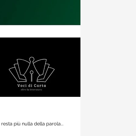
Recensioni
Prospettive demoni
secolo" di Wright
resta più nulla della parola...
Potrebbe sembrare azzarda