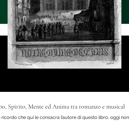
po, Spirito, Mente ed Anima tra romanzo e musical
le ricordo che qui le consacra l’autore di questo libro, oggi non 