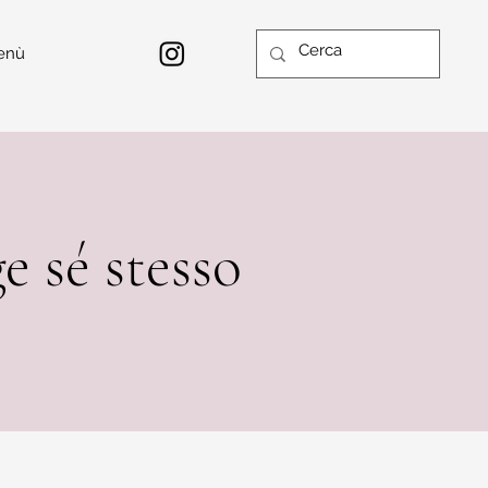
enù
e sé stesso