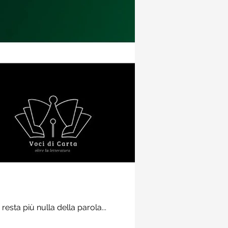
Recensioni
Prospettive demoni
secolo" di Wright
resta più nulla della parola...
Potrebbe sembrare azzarda