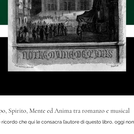
po, Spirito, Mente ed Anima tra romanzo e musical
le ricordo che qui le consacra l’autore di questo libro, oggi non 